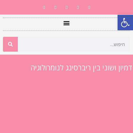
פתח סרגל נגישות
דמיון ושוני בין ריברסינג לנומרולוגיה