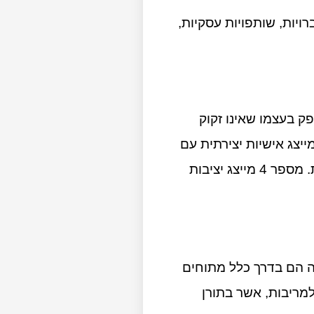
ויות, שותפויות עסקיות,
ת האדם המסופק בעצמו שאינו זקוק
ם כדי להרגיש שלם. מספר 2 מסמל אדם רגיש לאנשים אחרים ורוצה הרמוניה במערכות יחסים. מספר 3 מייצג אישיות יצירתית עם
כישורי תקשורת מעולים; לעתים קרובות הם להוטים לקחת על עצמם פרויקטים חדשים והם טובים בפתרון בעיות. מספר 4 מייצג יציבות
ה הם בדרך כלל מתוחים
למריבות, אשר בתורן