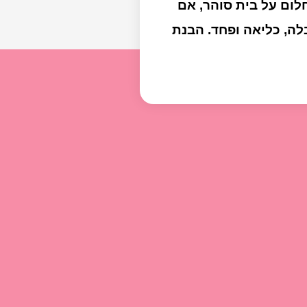
לום על בית סוהר, אם
לה, כליאה ופחד. הבנת