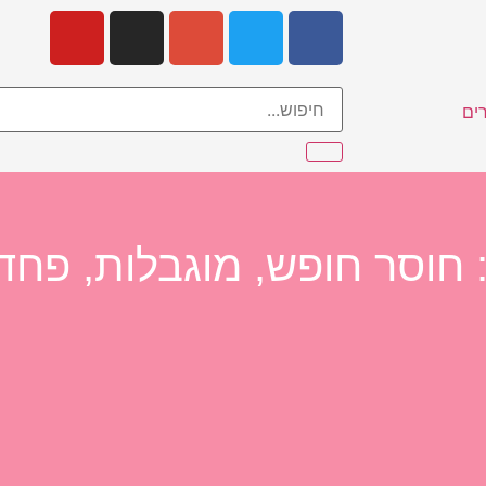
ים
 חוסר חופש, מוגבלות, פחד