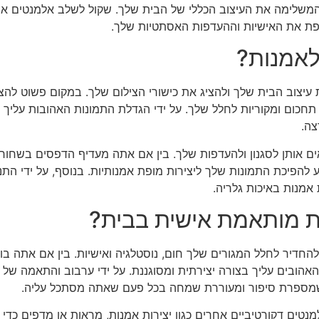
משלימה את העיצוב הכללי של הבית שלך. שקול לשלב אלמנטים אחרי
קפת את האישיות וההעדפות האסתטיות שלך.
לאמנות?
עיצוב הבית שלך ולהציג את כישורי הצילום שלך. במקום פשוט להצ
ל תחכום ומקוריות לחלל שלך. על ידי הגדלת התמונות האהובות עליך 
צה.
ם אותן לסגנון ולהעדפות שלך. בין אם אתה מעדיף הדפסים בשחור
גע להפיכת התמונות שלך ליצירות מופת אמנותיות. בנוסף, על ידי הת
אמנות באיכות גלריה.
ות מותאמת אישית בבית?
דיר לחלל המגורים שלך חום, נוסטלגיה ואישיות. בין אם אתה בוחר
האהובים עליך בצורה יצירתית ומסוגננת. על ידי ערבוב והתאמה של סג
ית שמספרת סיפור ומעוררת שמחה בכל פעם שאתה מסתכל עליה.
ים דקורטיביים אחרים כגון יצירות אמנות, מראות או מדפים כדי ל