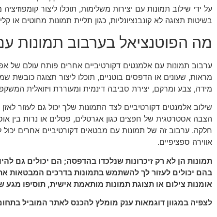
על ידי שילוב תמונות עם יצירות משלימות, תוכלו ליצור קומפוזי
בשיטות תצוגה לא קונבנציונליות, כגון תליית תמונות מחוטים או קליפ
מה הפוטנציאל בערבוב תמונות עם
ערבוב תמונות עם אלמנטים דקורטיביים אחרים פותח עולם של אפשר
מראות, שעונים או הדפסים בוטניים, תוכלו ליצור תצוגה כובשת שמ
מידה, צבע ומרקם, יצירת סביבה דינמית ומעוררת ויזואלית המשקפת
שילוב אלמנטים דקורטיביים לצד התמונות שלך יכול גם לעזור לאזן
הצבה אסטרטגית של חפצים כגון אגרטלים, פסלים או נרות בין אוס
חלקה. ערבוב זה של תמונות עם מבטאים דקורטיביים אחרים יכול 
אווירה ספציפיים.
תמונות הן לא רק זיכרונות שנלכדו בהדפסה; הם יכולים גם להיו
בהם יכולים לעזור לך להשתמש בתמונות בדרכים המבטאות את הס
אומנות צילום או תצוגת תמונות מותאמת אישית, תוסיפו מגע 
לצפיה במגוון דוגמאות ענק מומלץ להכנס לאתר המוביל בתחום