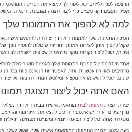
הרצפה לפני תלייתם יכול לעזור לך למצוא את הפריסה המושלמת ה
אפילו חפצים דקורטיביים כדי ליצור תצוגה מגובשת ודינמית המש
למה לא להפוך את התמונות שלך 
הפיכת התמונות שלך לאמנות היא דרך יצירתית להתאים אישית את 
שקול להפוך אותן ליצירות אמנות ייחודיות שיכולות להוסיף נופך ש
איכותי, תוכל ליצור נקודות מוקד מדהימות שצופות תשומת לב והער
אחד היתרונות של הפיכת התמונות שלך לאמנות הוא היכולת להתאי
מרהיבים לאווירה עכשווית יותר, האפשרויות הן אינסופיות בכל הנו
שונים, תוכל להשיג מראה מקצועי ומלוטש המתחרה בזה של יצירות 
האם אתה יכול ליצור תצוגת תמונ
יצירת תצוגת
תמונות לבית
מותאמת אישית בבית היא דרך נפלאה להח
מדף צילום ייעודי, יש אינספור דרכים להציג את הזיכרונות והרגעים 
מסגרת, אתה יכול ליצור תצוגה דינמית ומעניינת מבחינה ויזואל
בעת עיצוב תצוגת התמונות המותאמת אישית שלך, שקול לשלב אלמנט